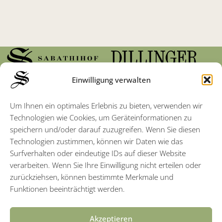
Einwilligung verwalten
Weingasthof Sabathihof
Pössnitz 142
Um Ihnen ein optimales Erlebnis zu bieten, verwenden wir
A-8463 Leutschach an der Weinstraße
Technologien wie Cookies, um Geräteinformationen zu
speichern und/oder darauf zuzugreifen. Wenn Sie diesen
Öffnungszeiten:
Technologien zustimmen, können wir Daten wie das
Montag & Dienstag Ruhetag
Surfverhalten oder eindeutige IDs auf dieser Website
Mittwoch bis Sonntag 11 bis 22 Uhr
verarbeiten. Wenn Sie Ihre Einwilligung nicht erteilen oder
Küchenannahme vom 12 bis 20 Uhr
zurückziehsen, können bestimmte Merkmale und
Funktionen beeinträchtigt werden.
Weingasthof
Tisch reservieren
Speisekarte
Akzeptieren